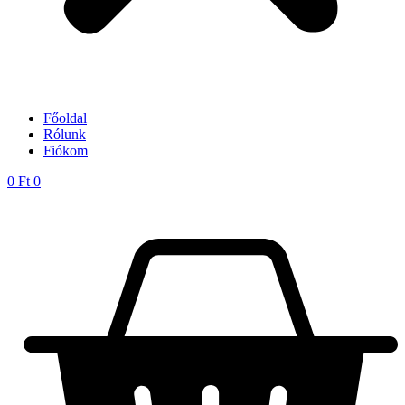
Főoldal
Rólunk
Fiókom
0
Ft
0