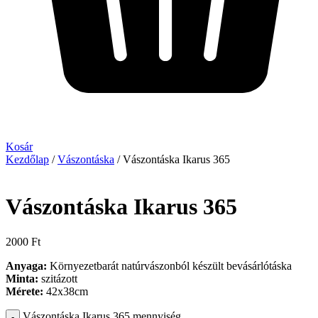
Kosár
Kezdőlap
/
Vászontáska
/ Vászontáska Ikarus 365
Vászontáska Ikarus 365
2000
Ft
Anyaga:
Környezetbarát natúrvászonból készült bevásárlótáska
Minta:
szitázott
Mérete:
42x38cm
Vászontáska Ikarus 365 mennyiség
-