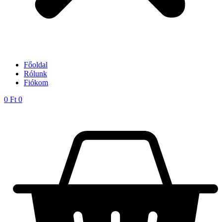
Főoldal
Rólunk
Fiókom
0
Ft
0