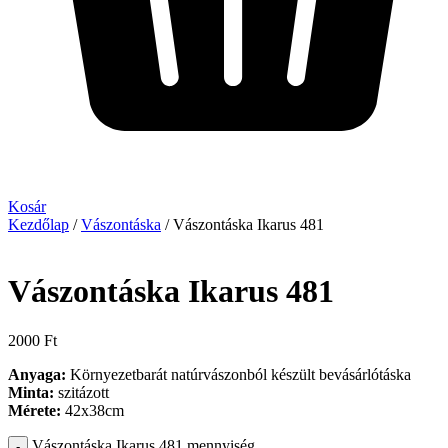
Kosár
Kezdőlap
/
Vászontáska
/ Vászontáska Ikarus 481
Vászontáska Ikarus 481
2000
Ft
Anyaga:
Környezetbarát natúrvászonból készült bevásárlótáska
Minta:
szitázott
Mérete:
42x38cm
Vászontáska Ikarus 481 mennyiség
-